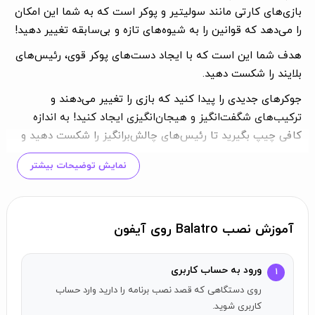
بازی‌های کارتی مانند سولیتیر و پوکر است که به شما این امکان
را می‌دهد که قوانین را به شیوه‌های تازه و بی‌سابقه تغییر دهید!
هدف شما این است که با ایجاد دست‌های پوکر قوی، رئیس‌های
بلایند را شکست دهید.
جوکرهای جدیدی را پیدا کنید که بازی را تغییر می‌دهند و
ترکیب‌های شگفت‌انگیز و هیجان‌انگیزی ایجاد کنید! به اندازه
کافی چیپ بگیرید تا رئیس‌های چالش‌برانگیز را شکست دهید و
دست‌های پاداش و دک‌های پنهان را در حین بازی پیدا کنید. برای
نمایش توضیحات بیشتر
شکست دادن رئیس بزرگ، برنده شدن در چالش نهایی و پیروزی
در بازی، به تمام کمک‌هایی که می‌توانید دریافت کنید، نیاز
دارید.
آموزش نصب Balatro روی آیفون
ویژگی‌ها:
کنترل‌های بازسازی شده
ورود به حساب کاربری
برای دستگاه‌های صفحه لمسی.
۱
هر بار متفاوت است: هر انتخاب، دور انداختن و جوکر می‌تواند به طرز
روی دستگاهی که قصد نصب برنامه را دارید وارد حساب
کاربری شوید.
چشمگیری مسیر بازی شما را تغییر دهد.