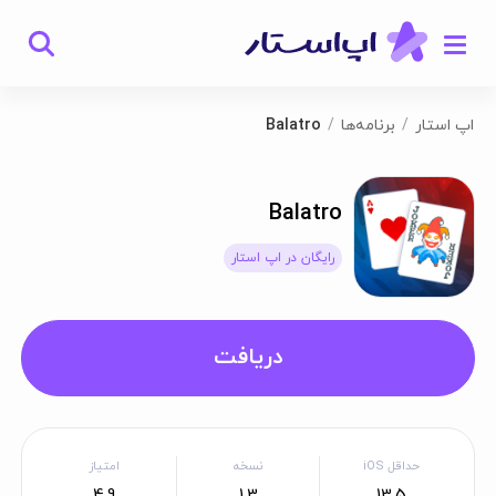
اپ استار
برنامه‌ها
Balatro
Balatro
رایگان در اپ استار
دریافت
حداقل iOS
نسخه
امتیاز
4.9
1.3
13.5