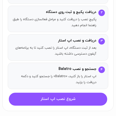
اقلام بازی متعدد:
بیش از 150 جوکر را کشف کنید که هر کدام
قدرت‌های خاصی دارند. از آن‌ها با دک‌های مختلف استفاده کنید،
دریافت پکیج و ثبت روی دستگاه
۲
کارت‌ها و کوپن‌ها را به‌روز کنید تا امتیازهای خود را افزایش دهید.
پکیج نصب را دریافت کنید و مراحل فعالسازی دستگاه را طبق
حالت‌های بازی مختلف: حالت کمپین و حالت چالش برای بازی شما.
راهنما انجام دهید.
هنر پیکسل زیبا:
در CRT fuzz غرق شوید و از هنر پیکسل دست‌ساز و
دقیق لذت ببرید.
دریافت و نصب اپ استار
۳
بعد از ثبت دستگاه، اپ استار را نصب کنید تا به برنامه‌های
آیفون دسترسی داشته باشید.
جستجو و نصب Balatro
۴
اپ استار را باز کنید، «Balatro» را جستجو کنید و دکمه
دریافت را بزنید.
شروع نصب اپ استار