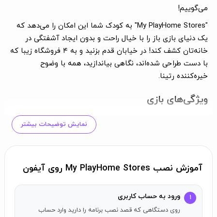
می‌گوییم!
"My PlayHome Stores" به کودک شما این امکان را می‌دهد که
یک دنیای بازی باز را با خیال راحت و بدون ایجاد آشفتگی در
خانه‌تان کشف کند! در خیابان قدم بزنید و به ۴ فروشگاه زیبا که
با دست طراحی شده‌اند، نگاهی بیاندازید، همه با وضوح
خیره‌کننده رتینا.
ویژگی‌های بازی
می‌خواهید یک دسر خوشمزه درست کنید؟
یک بستنی تهیه کنید و
نمایش توضیحات بیشتر
اسلش‌ی مورد علاقه‌تان را بردارید!
از لباس‌هایتان خسته شده‌اید؟
در فروشگاه لباس یک مورد جدید
انتخاب کنید!
آموزش نصب My PlayHome Stores روی آیفون
یک نوشیدنی میوه‌ای درست کنید!
در فروشگاه میوه نوشیدنی
خوشمزه‌تان را درست کنید!
در سوپرمارکت یک سبد خرید پر کنید
و اقلام را در صندوق پرداخت
ورود به حساب کاربری
۱
اسکن کنید!
روی دستگاهی که قصد نصب برنامه را دارید وارد حساب