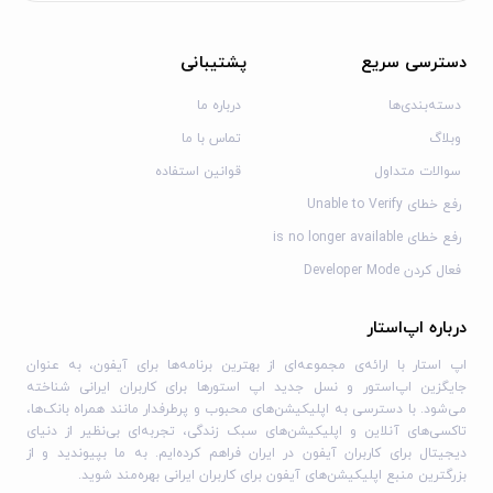
موسیقی فروشگاه لباس و میوه
دسترسی سریع
پشتیبانی
موسیقی فروشگاه لباس © Shtar - www.shtarmusic.com
موسیقی فروشگاه میوه © Sam Semple -
دسته‌بندی‌ها
درباره ما
www.samsemple.com
وبلاگ
تماس با ما
سوالات متداول
قوانین استفاده
رفع خطای Unable to Verify
رفع خطای is no longer available
فعال کردن Developer Mode
درباره اپ‌استار
اپ استار با ارائه‌ی مجموعه‌ای از بهترین برنامه‌ها برای آیفون، به عنوان
جایگزین اپ‌استور و نسل جدید اپ استورها برای کاربران ایرانی شناخته
می‌شود. با دسترسی به اپلیکیشن‌های محبوب و پرطرفدار مانند همراه بانک‌ها،
تاکسی‌های آنلاین و اپلیکیشن‌های سبک زندگی، تجربه‌ای بی‌نظیر از دنیای
دیجیتال برای کاربران آیفون در ایران فراهم کرده‌ایم. به ما بپیوندید و از
بزرگترین منبع اپلیکیشن‌های آیفون برای کاربران ایرانی بهره‌مند شوید.