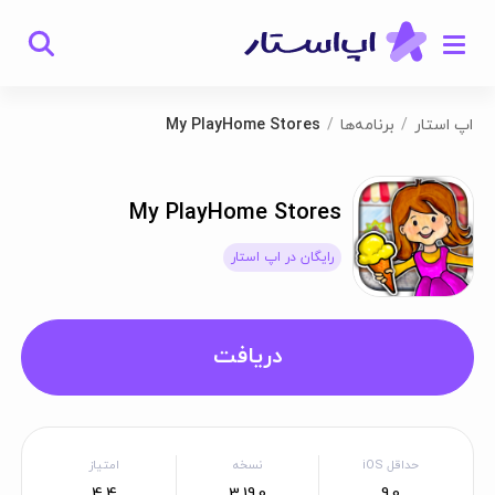
اپ استار
برنامه‌ها
My PlayHome Stores
My PlayHome Stores
رایگان در اپ استار
دریافت
حداقل iOS
نسخه
امتیاز
4.4
3.19.0
9.0