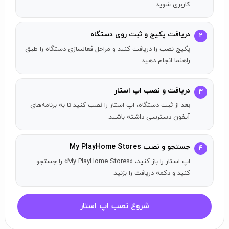
کاربری شوید.
بازی بدون محدودیت
"My PlayHome Stores" هیچگونه محدودیت زمانی، امتیاز یا
دریافت پکیج و ثبت روی دستگاه
۲
قدرتی ندارد. فقط بازی آزاد که تخیل کودک شما را به حرکت
پکیج نصب را دریافت کنید و مراحل فعالسازی دستگاه را طبق
می‌آورد.
راهنما انجام دهید.
"My PlayHome Stores" همچنین به‌طور کامل با تمام
اپلیکیشن‌های سری "My PlayHome" یکپارچه شده است تا
دریافت و نصب اپ استار
۳
بتوانید همه چیز را به خانه ببرید!
بعد از ثبت دستگاه، اپ استار را نصب کنید تا به برنامه‌های
آیفون دسترسی داشته باشید.
سیاست‌های خرید و تبلیغات
جستجو و نصب My PlayHome Stores
▶ بدون خرید درون‌برنامه‌ای!
۴
▶ بدون تبلیغات شخص ثالث!
اپ استار را باز کنید، «My PlayHome Stores» را جستجو
کنید و دکمه دریافت را بزنید.
▶ بدون شبکه‌های اجتماعی، نوتیفیکیشن‌های فشار یا ثبت‌نام!
بازی تفریحی و تخیلی
شروع نصب اپ استار
...ساعت‌ها تفریح و بازی مبتنی بر تخیل در انتظار شماست!