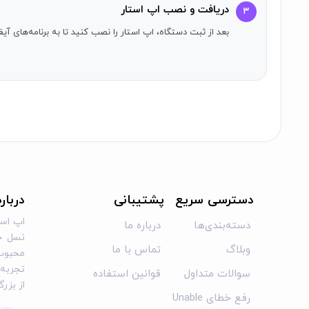
دریافت و نصب اپ استار
۳
بعد از ثبت دستگاه، اپ استار را نصب کنید تا به برنامه‌های 
دسترسی سریع
پشتیبانی
دربار
اپ است
دسته‌بندی‌ها
درباره ما
نسل جد
وبلاگ
تماس با ما
محبوب 
تجربه‌ا
سوالات متداول
قوانین استفاده
از بزر
رفع خطای Unable