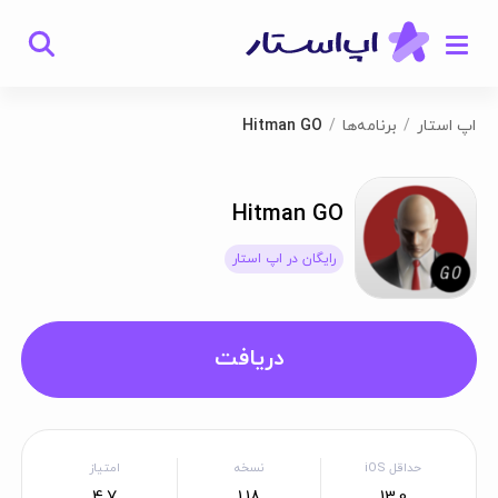
اپ استار
برنامه‌ها
Hitman GO
Hitman GO
رایگان در اپ استار
دریافت
حداقل iOS
نسخه
امتیاز
4.7
1.18
13.0