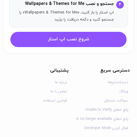
یا ایمیل، لبخند را برای دوستانتان به ارمغان بیاورید!
جستجو و نصب Wallpapers & Themes for Me
۴
اپ استار را باز کنید، «Wallpapers & Themes for Me» را
ظاهر فوق‌العاده‌ای برای صفحه اصلی و قفل خود
جستجو کنید و دکمه دریافت را بزنید.
ایجاد کنید!
برای دسترسی کامل به تمامی ویژگی‌های Wallpapers & Themes
شروع نصب اپ استار
for Me، شما باید به موارد زیر دسترسی بدهید:
عکس‌ها:
تا بتوانید والپیپرهایی که دوست دارید را وارد کرده و بر روی
دستگاه خود تنظیم کنید؛
دسترسی سریع
پشتیبانی
موقعیت:
تا محتوای ویژه تعطیلات مرتبط با موقعیت خود را دریافت
کنید؛
دسته‌بندی‌ها
درباره ما
اطلاعیه‌ها:
برای مطلع شدن از اضافه شدن تم‌ها و والپیپرهای جدید و
وبلاگ
تماس با ما
ویژه به برنامه.
سوالات متداول
قوانین استفاده
دریافت Wallpapers & Themes for Me
رفع خطای Unable to Verify
Premium
رفع خطای is no longer available
فعال کردن Developer Mode
به نسخه Premium ارتقا پیدا کنید و با باز کردن تمامی والپیپرها