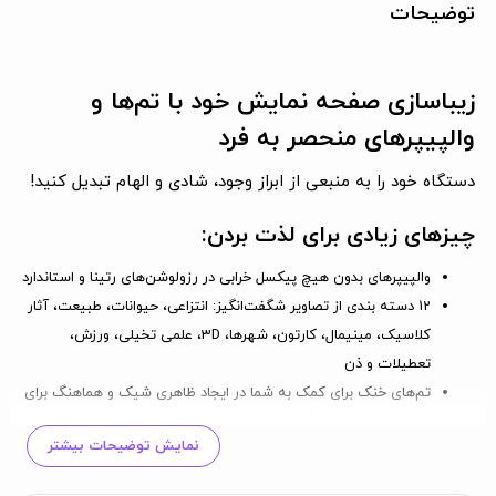
توضیحات
زیباسازی صفحه نمایش خود با تم‌ها و
والپیپرهای منحصر به فرد
دستگاه خود را به منبعی از ابراز وجود، شادی و الهام تبدیل کنید!
چیزهای زیادی برای لذت بردن:
والپیپرهای بدون هیچ پیکسل خرابی
در رزولوشن‌های رتینا و استاندارد
12 دسته بندی از تصاویر شگفت‌انگیز: انتزاعی، حیوانات، طبیعت، آثار
کلاسیک، مینیمال، کارتون، شهرها، 3D، علمی تخیلی، ورزش،
تعطیلات و ذن
تم‌های خنک
برای کمک به شما در ایجاد ظاهری شیک و هماهنگ برای
صفحه اصلی و قفل گوشی
نمایش توضیحات بیشتر
ناوبری آسان: به برگه جدید مراجعه کنید تا تازه‌ترین تصاویر را مشاهده
کنید یا نگاهی به انتخاب‌های محبوب در برگه محبوب بیندازید