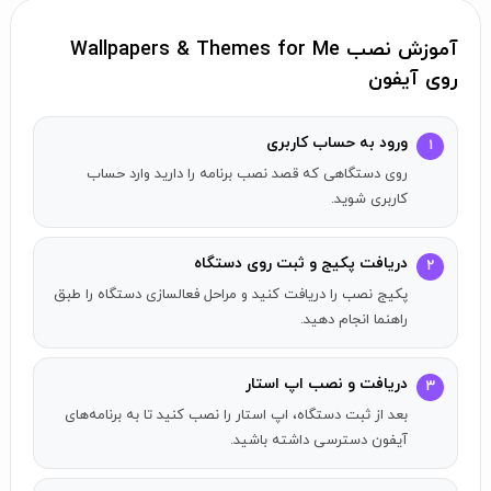
ویژگی پیش‌نمایش: فقط بر روی صفحه ضربه بزنید تا آیکون‌ها را
نمایش دهید و نگاهی جامع داشته باشید
آموزش نصب Wallpapers & Themes for Me
تصاویر افقی و عمودی برای iPad در دسترس هستند
روی آیفون
در دسترس بر روی Apple Watch!
ورود به حساب کاربری
۱
والپیپرهای زیبا را که با ظاهر iPhone شما مطابقت دارند، کاوش
روی دستگاهی که قصد نصب برنامه را دارید وارد حساب
کنید یا تصاویری که مخصوص پنل ساعت شما طراحی شده‌اند را
کاربری شوید.
انتخاب کنید!
دریافت پکیج و ثبت روی دستگاه
۲
همیشه چیزهای جدیدی وجود دارد:
پکیج نصب را دریافت کنید و مراحل فعالسازی دستگاه را طبق
به‌روزرسانی‌های روزانه محتوا به شما کمک می‌کند تا پس‌زمینه‌ها و
راهنما انجام دهید.
تم‌های جدید را به‌طور مرتب تنظیم کنید
به‌روزرسانی‌های ویژه برای محتوا در تعطیلات و فصل‌ها
دریافت و نصب اپ استار
۳
بعد از ثبت دستگاه، اپ استار را نصب کنید تا به برنامه‌های
به اشتراک‌گذاری با دوستانتان:
آیفون دسترسی داشته باشید.
با به اشتراک گذاری تصاویر موردعلاقه‌تان در شبکه‌های اجتماعی