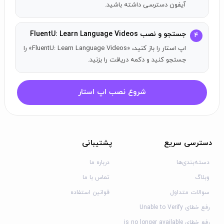
ویدیوها را با زیرنویس و ترجمه تماشا کنید تا زبان را یاد بگیرید
آیفون دسترسی داشته باشید.
بر روی هر کلمه یا عبارت کلیک کنید تا معنا آن را بیابید
کلمات را به لیست واژگان خود برای مرور اضافه کنید
جستجو و نصب FluentU: Learn Language Videos
۴
به دیالوگ‌های صوتی گوش بدهید تا درک شما از زبان بهتر
اپ استار را باز کنید، «FluentU: Learn Language Videos» را
شود
جستجو کنید و دکمه دریافت را بزنید.
کلمات‌نامه دو زبانه:
هر کلمه را جستجو کنید و نحوه استفاده آن در یک جمله را
شروع نصب اپ استار
ببینید
محتوا را بر اساس عنوان یا نکات گرامری و واژگانی جستجو
کنید
زبان‌های موجود:
دسترسی سریع
پشتیبانی
دسته‌بندی‌ها
درباره ما
چینی (ماندارین)
انگلیسی
وبلاگ
تماس با ما
فرانسوی
سوالات متداول
قوانین استفاده
آلمانی
رفع خطای Unable to Verify
ایتالیایی
رفع خطای is no longer available