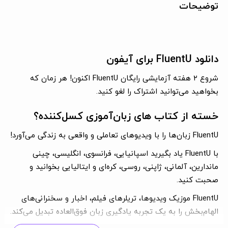
توضیحات
دانلود FluentU برای آیفون
شروع ۲ هفته آزمایشی رایگان FluentU اکنون! هر زمان که
بخواهید می‌توانید اشتراک را لغو کنید.
خسته از کتاب های زبان‌‌آموزی کسل‌کننده؟
FluentU زبان‌ها را با ویدیوهای تعاملی و واقعی به زندگی می‌آورد!
با FluentU یاد بگیرید اسپانیایی، فرانسوی، انگلیسی، چینی
ماندارین، آلمانی، ژاپنی، روسی، کره‌ای و ایتالیایی بخوانید و
صحبت کنید.
FluentU موزیک ویدیوها، تریلرهای فیلم، اخبار و سخنرانی‌های
الهام‌بخش را به یک تجربه یادگیری زبان فوق‌العاده تبدیل می‌کند.
یک آموزش غوطه‌ور را تجربه کنید که به شما یاد می‌دهد به