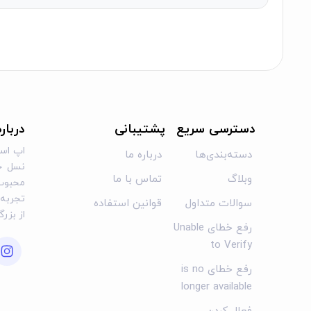
دسترسی سریع
پشتیبانی
دربار
اپ است
دسته‌بندی‌ها
درباره ما
نسل جد
وبلاگ
تماس با ما
محبوب 
تجربه‌ا
سوالات متداول
قوانین استفاده
از بزر
رفع خطای Unable
to Verify
رفع خطای is no
longer available