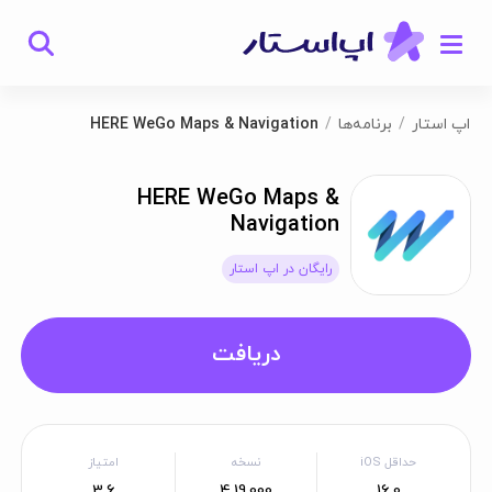
اپ استار
برنامه‌ها
HERE WeGo Maps & Navigation
HERE WeGo Maps &
Navigation
رایگان در اپ استار
دریافت
حداقل iOS
نسخه
امتیاز
3.6
4.19.000
16.0