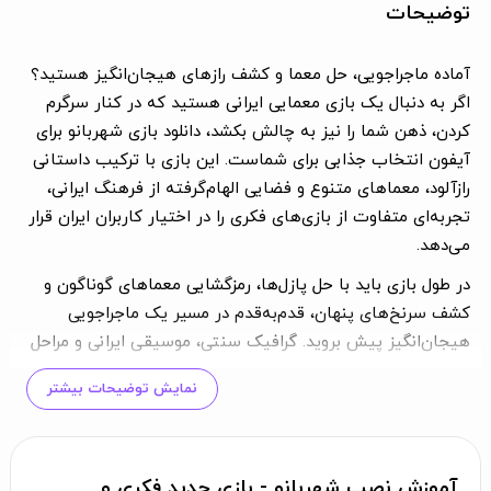
توضیحات
آماده ماجراجویی، حل معما و کشف رازهای هیجان‌انگیز هستید؟
اگر به دنبال یک بازی معمایی ایرانی هستید که در کنار سرگرم
کردن، ذهن شما را نیز به چالش بکشد، دانلود بازی شهربانو برای
آیفون انتخاب جذابی برای شماست. این بازی با ترکیب داستانی
رازآلود، معماهای متنوع و فضایی الهام‌گرفته از فرهنگ ایرانی،
تجربه‌ای متفاوت از بازی‌های فکری را در اختیار کاربران ایران قرار
می‌دهد.
در طول بازی باید با حل پازل‌ها، رمزگشایی معماهای گوناگون و
کشف سرنخ‌های پنهان، قدم‌به‌قدم در مسیر یک ماجراجویی
هیجان‌انگیز پیش بروید. گرافیک سنتی، موسیقی ایرانی و مراحل
متنوع باعث شده‌اند شهربانو تنها یک بازی سرگرم‌کننده نباشد،
نمایش توضیحات بیشتر
بلکه تجربه‌ای داستان‌محور و جذاب برای علاقه‌مندان به بازی‌های
معمایی باشد. اگر قصد دارید آخرین نسخه بازی شهربانو برای iOS
را روی آیفون یا آیپد خود نصب کنید، در ادامه با داستان و
ویژگی‌های این بازی بیشتر آشنا خواهید شد.
آموزش نصب شهربانو - بازی جدید فکری و