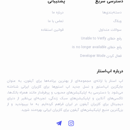
دسترسی سریع
پشتیبانی
همین دلیل روند بازی تکراری نمی‌شود و هر مرحله تجربه‌ای
متفاوت را در اختیار شما قرار می‌دهد.
دسته‌بندی‌ها
درباره ما
با پیشرفت در بازی، داستان نیز به‌تدریج کامل‌تر می‌شود و
وبلاگ
تماس با ما
سرنخ‌های بیشتری درباره راز عمارت قدیمی و میراث پدربزرگ
سوالات متداول
قوانین استفاده
شهربانو در اختیار شما قرار می‌گیرد. همچنین در طول مسیر
رفع خطای Unable to Verify
می‌توانید عتیقه‌ها و اشیای ارزشمند تاریخی را کشف کنید و با
رفع خطای is no longer available
جنبه‌هایی از تاریخ و فرهنگ ایران و جهان آشنا شوید. وجود
فعال کردن Developer Mode
بیش از ۳۰۰۰ مرحله، ماموریت‌های روزانه و معماهای جدید باعث
شده است بازی برای مدت طولانی جذابیت خود را حفظ کند و
درباره اپ‌استار
همواره چالش تازه‌ای برای بازیکنان داشته باشد.
اپ استار با ارائه‌ی مجموعه‌ای از بهترین برنامه‌ها برای آیفون، به عنوان
رابط کاربری ساده، کنترل روان و فضای آرامش‌بخش بازی نیز
جایگزین اپ‌استور و نسل جدید اپ استورها برای کاربران ایرانی شناخته
باعث می‌شود کاربران در هر سنی بتوانند به‌راحتی از آن لذت
می‌شود. با دسترسی به اپلیکیشن‌های محبوب و پرطرفدار مانند همراه بانک‌ها،
ببرند. اگر به بازی‌های فکری و معمایی علاقه دارید و دوست دارید
تاکسی‌های آنلاین و اپلیکیشن‌های سبک زندگی، تجربه‌ای بی‌نظیر از دنیای
دیجیتال برای کاربران آیفون در ایران فراهم کرده‌ایم. به ما بپیوندید و از
در کنار سرگرمی، حافظه و قدرت حل مسئله خود را نیز تقویت
بزرگترین منبع اپلیکیشن‌های آیفون برای کاربران ایرانی بهره‌مند شوید.
کنید، شهربانو می‌تواند تجربه‌ای متفاوت و سرگرم‌کننده روی
آیفون ارائه دهد.