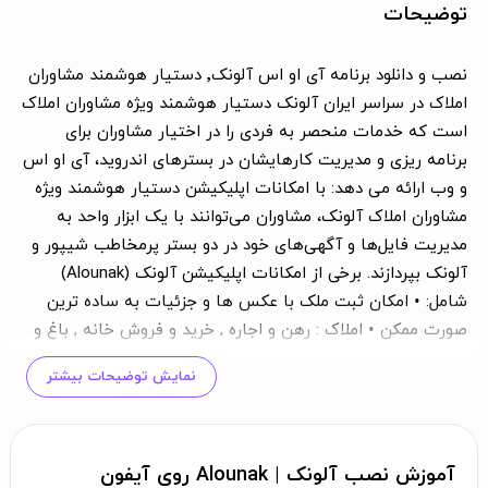
توضیحات
نصب و دانلود برنامه آی او اس آلونک٬ دستیار هوشمند مشاوران
املاک در سراسر ایران آلونک دستیار هوشمند ویژه مشاوران املاک
است که خدمات منحصر به فردی را در اختیار مشاوران برای
برنامه ریزی و مدیریت کارهایشان در بسترهای اندروید، آی او اس
و وب ارائه می دهد: با امکانات اپلیکیشن دستیار هوشمند ویژه
مشاوران املاک آلونک، مشاوران می‌توانند با یک ابزار واحد به
مدیریت فایل‌ها و آگهی‌های خود در دو بستر پرمخاطب شیپور و
آلونک بپردازند. برخی از امکانات اپلیکیشن آلونک (Alounak)
شامل: • امکان ثبت ملک با عکس ها و جزئیات به ساده ترین
صورت ممکن • املاک : رهن و اجاره , خرید و فروش خانه , باغ و
ویلا , آپارتمان و زمین ، اداری و تجاری • دسترسی امن و
نمایش توضیحات بیشتر
همیشگی مشاوران به فایل ها و مشتریان خود • به اشتراک گذاری
ملک به صورت امن از طریق پیامک و شبکه های اجتماعی مانند
تلگرام و واتس آپ • جست و جوی سریع بین فایل ها • مشاهده
آمار بازدید و تماس برای هرآگهی • امکان مشاهده آمارتجمیعی
آموزش نصب آلونک | Alounak روی آیفون