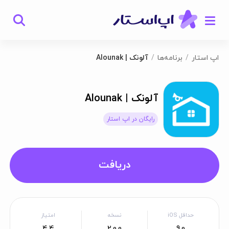
اپ استار
برنامه‌ها
آلونک | Alounak
آلونک | Alounak
رایگان در اپ استار
دریافت
حداقل iOS
نسخه
امتیاز
4.4
2.0.0
9.0