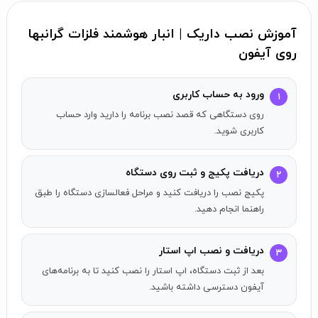
طلات تو بانک، امن و امانه!
آموزش نصب داریک | انبار هوشمند فلزات گرانبها
طلای کاربران داریک در بانک کارگشایی نگهداری می‌شود و افراد در
روی آیفون
هر لحظه می‌توانند با گرفتن نوبت، به بانک کارگشایی مراجعه
کنند و طلای خود را تحویل بگیرند.
ورود به حساب کاربری
۱
روی دستگاهی که قصد نصب برنامه را دارید وارد حساب
پلتفرم معاملاتی داریک
کاربری شوید.
پلتفرم معاملاتی داریک، پلی هوشمند میان کاربران و بازار
طلاست. با داریک، در هر ساعت از شبانه‌روز، تنها با چند کلیک از
دریافت پکیج و ثبت روی دستگاه
۲
طریق موبایل یا دسکتاپ، می‌توانید به‌سادگی اقدام به خرید یا
پکیج نصب را دریافت کنید و مراحل فعالسازی دستگاه را طبق
فروش طلا کنید.
راهنما انجام دهید.
تجربه‌ای مدرن در معاملات طلا
دریافت و نصب اپ استار
۳
بعد از ثبت دستگاه، اپ استار را نصب کنید تا به برنامه‌های
داریک متناسب با نیاز کاربران، دو نوع ساختار معاملاتی را ارایه
آیفون دسترسی داشته باشید.
می‌دهد: