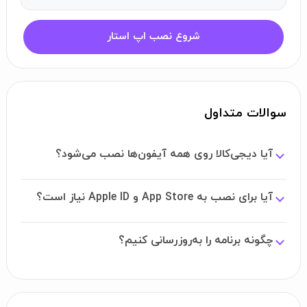
اگر قصد دانلود و نصب دیجی‌کالا روی آیفون را دارید، استور
اپ‌استار یک راه‌ آسان و سریع برای شماست. با ورود به این
شروع نصب اپ استار
استور و تهیه اشتراک، تنها با چند کلیک ساده، می‌توانید برنامه
دیجی‌کالا iOS را نصب کرده و از قابلیت‌های جذاب آن لذت ببرید.
برای استفاده از اپ‌استار هیچ نیازی به App Store و داشتن
Apple ID وجود ندارد و تمام پروسه نصب و دانلود به صورت
سوالات متداول
مستقیم انجام می‌شود. نسخه ارائه‌شده در اپ‌استار کاملا امن
بوده و با تمام نسخه‌های سیستم‌عامل iOS سازگار است.
آیا دیجی‌کالا روی همه آیفون‌ها نصب می‌شود؟
همچنین آخرین و جدیدترین به‌روزرسانی اپلیکیشن دیجی‌کالا را
نیز می‌توانید مستقیما از همین صفحه دریافت کنید.
آیا برای نصب به App Store و Apple ID نیاز است؟
آموزش دانلود دیجی کالا روی آیفون
اگر تاکنون برنامه دیجی‌کالا را روی آیفون خود نصب نکرده‌اید،
چگونه برنامه را به‌روزرسانی کنیم؟
می‌توانید مراحل زیر را دنبال کنید. کل این پروسه تنها چند دقیقه
زمان خواهد برد.
وارد صفحه اصلی اپ‌استار شده و روی گزینه ورود/ثبت‌نام کلیک