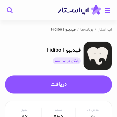
اپ استار
برنامه‌ها
فیدیبو | Fidibo
فیدیبو | Fidibo
رایگان در اپ استار
دریافت
حداقل iOS
نسخه
امتیاز
4.7
11.10.5
12.0