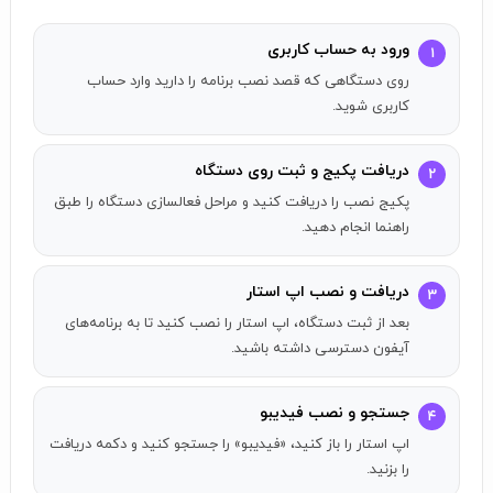
کتاب‌ها توسط کاربر • امکان خرید ارزی از سراسر دنیا • امکان
گفتگو درباره کتاب‌ها در لابه‌لای صفحات کتاب (مطالعه گروهی)
ورود به حساب کاربری
۱
• تنظیمات خاص کتابخوان: تغییر فونت، رنگ پس زمینه، نور
روی دستگاهی که قصد نصب برنامه را دارید وارد حساب
صفحه، اندازه حروف • کتاب‌های آموزشی ناشران برتر این حوزه •
کاربری شوید.
امکان گوش دادن به کتاب صوتی
مشاهده مجموعه‌ای از بهترین
اپلیکیشن‌های سریال و کتاب
دریافت پکیج و ثبت روی دستگاه
۲
نسخه iOS
در اپ استار.
پکیج نصب را دریافت کنید و مراحل فعالسازی دستگاه را طبق
راهنما انجام دهید.
دریافت و نصب اپ استار
۳
بعد از ثبت دستگاه، اپ استار را نصب کنید تا به برنامه‌های
آیفون دسترسی داشته باشید.
جستجو و نصب فیدیبو
۴
اپ استار را باز کنید، «فیدیبو» را جستجو کنید و دکمه دریافت
را بزنید.