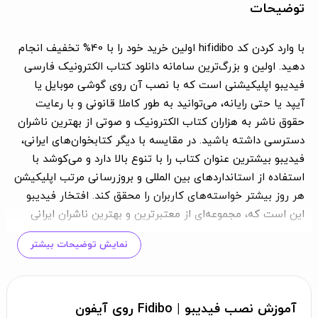
توضیحات
با وارد کردن کد hifidibo اولین خرید خود را با 40% تخفیف انجام
دهید. اولین و بزرگ‌ترین سامانه دانلود کتاب الکترونیک فارسی
فیدیبو اپلیکیشنی است که با نصب آن روی گوشی موبایل یا
آیپد یا حتی رایانه، می‌توانید به طور کاملا قانونی و با رعایت
حقوق ناشر به هزاران کتاب الکترونیک و صوتی از بهترین ناشران
دسترسی داشته باشید. در مقایسه با دیگر کتابخوان‌های ایرانی،
فیدیبو بیشترین عنوان کتاب را با تنوع بالا دارد و می‌کوشد با
استفاده از استانداردهای بین المللی و بروزرسانی مرتب اپلیکیشن
هر روز بیشتر خواسته‌های کاربران را محقق کند. افتخار فیدیبو
این است که،‌ مجموعه‌ای از معتبرترین و بهترین ناشران ایرانی
مانند؛ ققنوس، نی، نیستان، افق، چشمه، قطره، قلم‌چی، گاج و
نمایش توضیحات بیشتر
بیش از ۷۰۰ ناشر دیگر برای عرضه کتاب‌های خود او را انتخاب
کرده‌اند. امکانات ویژه فیدیبو: • خواندن کتاب الکترونیک بدون
نیاز به اینترنت • مطالعه رایگان نسخه‌های نمونه تمام کتاب‌ها
قبل از خرید • دسترسی به هزاران کتاب رایگان • امکان ارزیابی
آموزش نصب فیدیبو | Fidibo روی آیفون