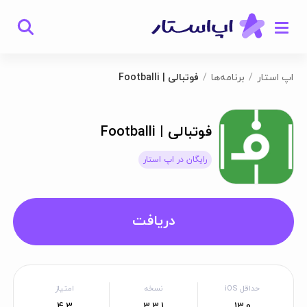
اپ استار
برنامه‌ها
فوتبالی | Footballi
فوتبالی | Footballi
رایگان در اپ استار
دریافت
حداقل iOS
نسخه
امتیاز
4.3
3.3.1
13.0