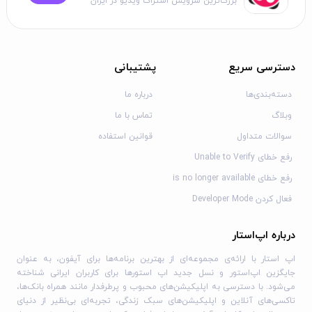
بزرگ‌ترین سرویس اشتراک ویدیو در ایران
اپلیکیشن‌ها در اپ استار به صورت متناوب بروزرسانی می‌شوند؛
لذا توصیه می‌کنیم به‌صورت دوره‌ای به اپ‌استار سر زده و
اپ‌های خود را آپدیت کنید.
دسترسی سریع
پشتیبانی
3. چگونه اعلان‌ نتایج لحظه‌ای را در فوتبالی فعال
دسته‌بندی‌ها
درباره ما
کنم؟
وبلاگ
تماس با ما
برای فعال کردن نوتیفیکیشن‌ها در فوتبالی آیفون، به Settings >
سوالات متداول
قوانین استفاده
Notifications بروید، اپ فوتبالی را پیدا کنید و Allow
رفع خطای Unable to Verify
Notifications را روشن کنید. سپس برای دریافت نوتیفیکیشن‌ها
رفع خطای is no longer available
به صورت لحظه‌ای، به قسمت تنظیمات نوتیفیکیشن برای
بازی‌های خاص رفته و آن را فعال کنید.
فعال کردن Developer Mode
برای تماشای فیلم و مطالعه کتاب، به دسته
برنامه‌های ویدیویی
درباره اپ‌استار
و کتابخوانی آیفون
سر بزنید.
اپ استار با ارائه‌ی مجموعه‌ای از بهترین برنامه‌ها برای آیفون، به عنوان
جایگزین اپ‌استور و نسل جدید اپ استورها برای کاربران ایرانی شناخته
می‌شود. با دسترسی به اپلیکیشن‌های محبوب و پرطرفدار مانند همراه بانک‌ها،
تاکسی‌های آنلاین و اپلیکیشن‌های سبک زندگی، تجربه‌ای بی‌نظیر از دنیای