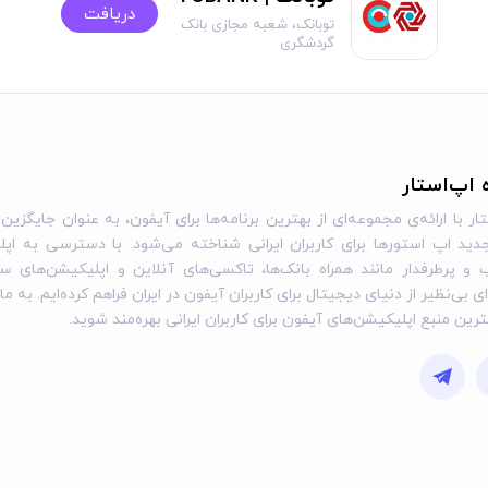
دریافت
توبانک، شعبه مجازی بانک
گردشگری
ی‌توانند حساب را غیرحضوری افتتاح کنند و با ورود شماره موبایل و دریا
لاین است.
ه اپ‌استار
رده و در صورت تداوم، با پشتیبانی بانک (۲۴۸۰۹) تماس بگیرید.
ار با ارائه‌ی مجموعه‌ای از بهترین برنامه‌ها برای آیفون، به عنوان جایگزین 
ید اپ استورها برای کاربران ایرانی شناخته می‌شود. با دسترسی به اپل
و پرطرفدار مانند همراه بانک‌ها، تاکسی‌های آنلاین و اپلیکیشن‌های س
ی بی‌نظیر از دنیای دیجیتال برای کاربران آیفون در ایران فراهم کرده‌ایم. به ما
 نسخه‌های بالاتر نیاز دارد و بدون محدودیت‌های عمده ارائه می‌شود، اما ممکن است در 
گترین منبع اپلیکیشن‌های آیفون برای کاربران ایرانی بهره‌مند شوید.
به‌منظور برخورداری از امنیت بالا، پیشنهاد می‌کنیم اپلیکیشن را به‌ص
ی می‌کند و کاربران می‌توانند آن را از طریق اپ مربوطه مدیریت کنند. این