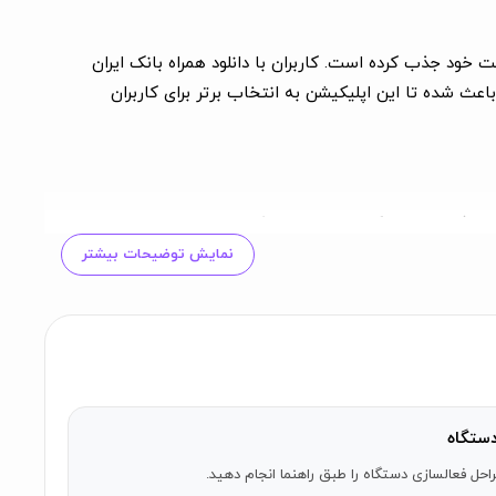
 خود جذب کرده است. کاربران با دانلود همراه بانک ایران
باعث شده تا این اپلیکیشن به انتخاب برتر برای کاربران
 موبایل)، خدمات چک صیادی مانند ثبت و استعلام، مدیریت
 پرداخت قبوض و شارژ، بانکداری را هوشمندانه می‌کند.
نمایش توضیحات بیشتر
رد کاملاً مستقیم و امن بوده و نسخه بروز همراه بانک فراز
.
ستگاه
احل فعالسازی دستگاه را طبق راهنما انجام دهید.
عال‌سازی با افتتاح حساب آنلاین یا مراجعه به شعبه انجام