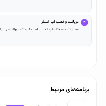
می‌شود تا از این طریق، شناسه و گذرواژه‌ها را دریافت کنید. س
مشکلات رایج و راه‌حل اجرای فراز روی آیفون
دریافت و نصب اپ استار
۳
مشکلات متداول مانند ارورهای ورود یا دسترسی غیرمجاز معمولا
بعد از ثبت دستگاه، اپ استار را نصب کنید تا به برنامه‌های 
اپلیکیشن اپ مراجعه کرده و آن را بروزرسانی کنید. همچنین به خاطر داشته باشید که 
سوالات متداول همراه بانک ایران زمین برای آی
1. همراه بانک فراز چیست و چه امکاناتی دارد؟
همراه بانک فراز اپلیکیشن بانکداری دیجیتال بانک ایران زمین
شبا)، مدیریت چک‌های صیادی (ثبت، استعلام، مسدودسازی)، پ
بانکی را ارائه می‌دهد. این برنامه با امنیت بالا و رابط کاربری
برنامه‌های مرتبط
2. آیا دانلود فراز بانک برای آیفون رایگان است؟
بله، دانلود فراز بانک برای آیفون کاملاً رایگان است و از طریق