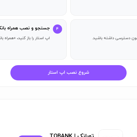
پس اپ را باز کرده و خدمات را فعال کنید؛ این فرآیند بسیار ساده و کا
جستجو و نصب همراه بانک ا
۴
ً با چک کردن اتصال اینترنت، آپدیت سیستم عامل یا تماس با مرکز تم
آیفون دسترسی داشته باشید.
اپ استار را باز کنید، «همراه با
برای اجرای موبایل بانک ایران زمین، حداقل به iOS 12 یا نسخه‌های بالاتر نیاز خواهید داشت.
فون
شروع نصب اپ استار
 است که برای دارندگان گوشی‌های هوشمند طراحی شده و امکانات گسترده
رداخت اقساط تسهیلات، مشاهده گزارش‌های تراکنش و صورتحساب‌های ن
 ساده، استفاده از خدمات بانکداری به‌صورت غیرحضوری را آسان می‌کند.
 سایت رسمی بانک ایران زمین یا استورهای ایرانی مانند اپ استار بدون ه
توبانک | TOBANK