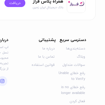
همراه پلاس فراز
3. آیا امکان فعال‌سازی فراز بدون مراجعه به شعبه وجود دارد؟
دریافت
بانک دیجیتال ایران زمین
بله، فعال‌سازی فراز بدون مراجعه به شعبه ممکن است؛ کاربران م
اپلیکیشن یا سایت بانک فراهم شده و فرآیند یاد شده کاملاً آن
4. مشکل خطای "دسترسی غیرمجاز" چگونه حل می‌شود؟
دسترسی سریع
پشتیبانی
دربار
بروزرسانی کنید. اگر مشکل همچنان پابرجا بود، گوشی را یک بار ریستارت ک
اپ است
دسته‌بندی‌ها
درباره ما
نسل جد
5. آیا نسخه iOS فراز محدودیت خاصی دارد؟
وبلاگ
تماس با ما
محبوب 
تجربه‌ا
سوالات متداول
قوانین استفاده
نسخه iOS فراز دست‌کم به iOS 12 یا
از بزر
خدمات کاملی مانند انتقال وجه و چک در دسترس خواهد بود؛ اما 
رفع خطای Unable
to Verify
6. آیا فراز بانک آیفون از رمز پویا پشتیبانی می‌کند؟
رفع خطای is no
بله، فراز بانک آیفون از رمز پویا (رمز دوم یکبار مصرف) پشتیبان
longer available
ترکیب شده است.
فعال کردن