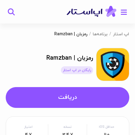
اپ استار
برنامه‌ها
رمزبان | Ramzban
رمزبان | Ramzban
رایگان در اپ استار
دریافت
حداقل iOS
نسخه
امتیاز
4.7
3.4.7
11.0