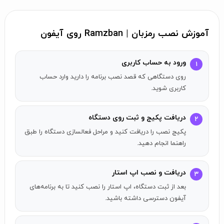
رمزبان امکانات متنوعی را در اختیار شما می‌گذارد که در ادامه
به‌صورت مختصر به آن‌ها اشاره خواهیم کرد:
آموزش نصب رمزبان | Ramzban روی آیفون
تولید آفلاین رمزهای یکبار مصرف
ابطال خودکار رمز پس از ۶۰ ثانیه
ورود به حساب کاربری
۱
پشتیبانی از رمز اول و دوم در شبکه شتاب
روی دستگاهی که قصد نصب برنامه را دارید وارد حساب
قفل خودکار اپلیکیشن
کاربری شوید.
جلوگیری از ورود پس از پنج بار اشتباه رمز
احراز هویت دو مرحله‌ای
دریافت پکیج و ثبت روی دستگاه
۲
کپی و حذف رمزها
پکیج نصب را دریافت کنید و مراحل فعالسازی دستگاه را طبق
ارسال پیامک خودکار برای امنیت
راهنما انجام دهید.
این ویژگی‌ها به کاربران کمک می‌کند تا بدون نگرانی از هک یا
سوءاستفاده، تراکنش‌های خود را مدیریت کنند.
دریافت و نصب اپ استار
۳
بعد از ثبت دستگاه، اپ استار را نصب کنید تا به برنامه‌های
نحوه نصب و فعال‌سازی رمزبان در آیفون
آیفون دسترسی داشته باشید.
برای نصب رمزبان روی آیفون کافی است به استورهای ایرانی