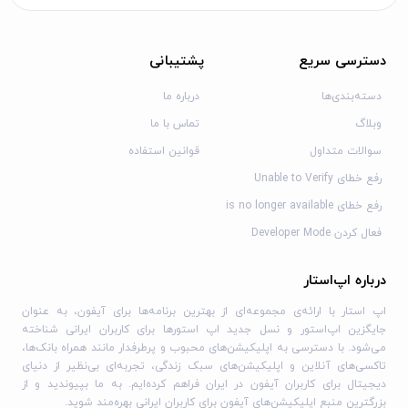
نیاز خواهد داشت.
با تکمیل این مراحل، اسنپ درایور در بیش از ۱۲۰ شهر ایران فعال
دسترسی سریع
پشتیبانی
خواهد شد و با پشتیبانی مداوم، در دسترس است.
دسته‌بندی‌ها
درباره ما
دانلود اسنپ باکس رانندگان برای آیفون
وبلاگ
تماس با ما
اسنپ باکس رانندگان برای آیفون بخشی تخصصی برای عملیات
سوالات متداول
قوانین استفاده
لجستیکی است که رانندگان موتورسیکلت، وانت یا خودروهای
رفع خطای Unable to Verify
باری را هدف قرار می‌دهد. برای دانلود اسنپ باکس رانندگان برای
رفع خطای is no longer available
آیفون با لینک مستقیم:
فعال کردن Developer Mode
از پنل رانندگان اصلی، گزینه‌های حمل کالا را فعال کنید یا از وب‌سایت
درباره اپ‌استار
باشگاه رانندگان اسنپ اقدام کنید.
پس از دانلود، مدارک اضافی مانند گواهینامه موتور را بارگذاری کنید.
اپ استار با ارائه‌ی مجموعه‌ای از بهترین برنامه‌ها برای آیفون، به عنوان
جایگزین اپ‌استور و نسل جدید اپ استورها برای کاربران ایرانی شناخته
اسنپ باکس رانندگان برای آیفون امکان مدیریت بسته‌ها، ردیابی
می‌شود. با دسترسی به اپلیکیشن‌های محبوب و پرطرفدار مانند همراه بانک‌ها،
زنده و تسویه جداگانه را فراهم می‌کند و در مراکز شهری مانند
تاکسی‌های آنلاین و اپلیکیشن‌های سبک زندگی، تجربه‌ای بی‌نظیر از دنیای
تهران و مشهد عملکرد بالایی دارد.
دیجیتال برای کاربران آیفون در ایران فراهم کرده‌ایم. به ما بپیوندید و از
بزرگترین منبع اپلیکیشن‌های آیفون برای کاربران ایرانی بهره‌مند شوید.