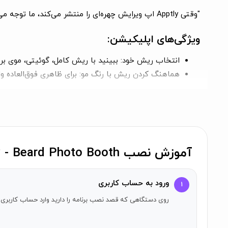
"وقتی Apptly اپ ویرایش چهره‌ای را منتشر می‌کند، ما توجه می‌کنیم."
ویژگی‌های اپلیکیشن:
انتخاب ریش خود:
ببینید با ریش کامل، گوئیتی، موی بره‌
هماهنگ کردن ریش با رنگ مو:
برای ظاهری فوق‌العاده و
بزنید تا انیمیشن بسازید:
آه کشیدن، چشمک زدن، عطسه ک
ویدئوها:
ویدیو سلفی‌های مویی سفارشی از هر انیمیشن 
ترکیب افکت‌ها:
افکت‌های اپلیکیشن‌های دیگر ما (شامل: Fatify, Baldify, Stacheify, Oldify 2, Sketchify, Comicfy و Browify!) را ترکیب کن
دوستان ریش‌دار بسازید:
یا حیوانات خانگی/اعضای خانواد
عکس‌ها و ویدیوها را از طریق اینستاگرام، توییتر، فیسبوک، مسنجر، MMS، What's App، LINE، یوتیوب و ایمیل به اشتراک
آموزش نصب Beardify - Beard Photo Booth روی آیفون
سبک‌های جدید ریش:
ورود به حساب کاربری
۱
سبک کوتاه:
چون حتی بزرگ‌ترین ریش‌ها یک آغاز humble دارند.
روی دستگاهی که قصد نصب برنامه را دارید وارد حساب کاربری 
گاریبالدی:
عریض، گرد و بزرگ. هر چه طبیعی‌تر... بهتر.
ریش‌دار:
ریشی طبیعی و پرپشت. بیش از یک ریش... یک