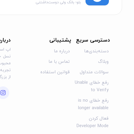
بلو؛ بانک ولی دوست‌داشتنی
... و بیشتر!
اینستاگرام/توییتر: @apptly
ریشتان را بزنید!
توجه: Beardify به منظور ایجاد خنده و یا سرگرمی طراحی شده است و باید صرفاً برای تفریح استفاده شود. از آن لذت ببرید!
دسترسی سریع
پشتیبانی
دربار
اپ است
دسته‌بندی‌ها
درباره ما
نسل جد
وبلاگ
تماس با ما
محبوب 
تجربه‌ا
سوالات متداول
قوانین استفاده
از بزر
رفع خطای Unable
to Verify
رفع خطای is no
longer available
فعال کردن
Developer Mode