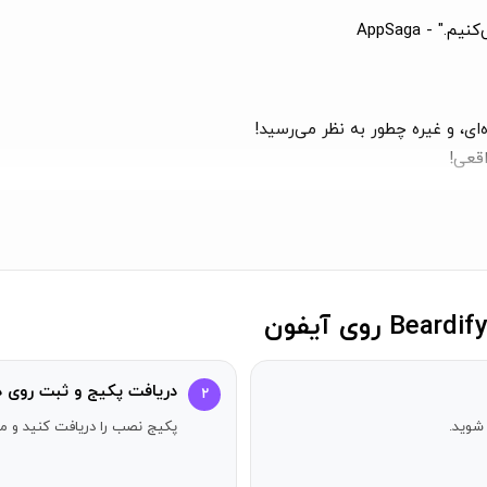
- AppSaga
ای، و غیره چطور به نظر می‌رسید!
اقعی!
ردن و غیره.
بسازید!
ید!
ه مویی!
 بگذارید.
دریافت پکیج و ثبت روی د
۲
شوید.
پکیج نصب را دریافت کنید و مر
 سبک زندگی.