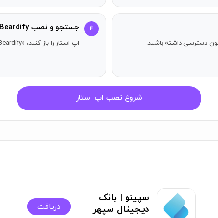
 "بچرخ و فرار کن" به زبان هاوایی است.
جستجو و نصب Beardify
۴
ای هولی‌هی متصل شوید!
آیفون دسترسی داشته باشید.
اپ استار را باز کنید، «Beardify» را جستجو کنید و دکمه دریافت را بزنید.
با است.
ش یافته. مورد علاقه چوب‌برها!
شروع نصب اپ استار
د، این سبک هم مردانه و هم تزیینی است.
را می‌دهد.
رزشکاران.
سپینو | بانک
دریافت
دیجیتال سپهر
 بزرگ باشند.