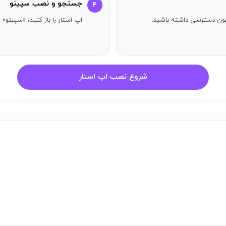
جستجو و نصب سپینو
۴
آیفون دسترسی داشته باشید.
اپ استار را باز کنید، «سپینو» 
زانه و ماهانه
اجعه حضوری
ون واسطه
شروع نصب اپ استار
ر امور مالی
امی امکانات