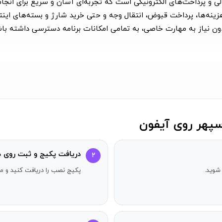
لی و پرداخت‌های الکترونیکی است که تجربه‌ای آسان و سریع برای انجام 
ینه‌ها، پرداخت قبوض، انتقال وجه و حتی خرید شارژ و بسته‌های اینترن
بدون نیاز به مهارت خاصی، به تمامی امکانات برنامه دسترسی داشته باش
دجه‌بندی است که به کاربران کمک می‌کند تا کنترل دقیقی بر مخارج رو
توانید تنها با چند کلیک قبض‌های خود را تسویه کنید.
شن است که امنیت و سرعت را در انجام تراکنش‌ها تضمین می‌کند.
سپینو 
تی و بدون نیاز به مراجعه به فروشگاه‌ها از این خدمات استفاده کنند. ه
پهر روی آیفون
د داشته باشید. با سپینو صادرات، تجربه‌ای جامع و کارآمد از مدیریت
دریافت پکیج و ثبت روی د
۲
شوید.
پکیج نصب را دریافت کنید و مر
اعات مالی کاربران را محافظت می‌کند.
 حضوری به بانک نیست زیرا تمام خدمات مورد نیاز شما در محیطی دیجی