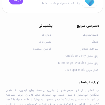
دریافت
یک شعبه همراه در خدمت شما
همین سادگی امضای ملت برای آیفون پس از نصب، آماده
استفاده بوده و در این خصوص به هیچ عنوان به اپل آیدی نیاز
نخواهید داشت.
دسترسی سریع
پشتیبانی
دانلود امضای ملت برای آیفون با لینک مستقیم
از اپ‌استار
دسته‌بندی‌ها
درباره ما
وبلاگ
تماس با ما
نصب امضای ملت از اپ استار مزایای زیادی دارد که از جمله
سوالات متداول
قوانین استفاده
آن‌ها می‌توان به دسترسی سریع به تمام اپلیکیشن‌ها، گذر از
تحریم‌های اپل و دانلود رایگان برنامه‌ها اشاره کرد. اپ استار به
رفع خطای Unable to Verify
عنوان جایگزین اپ استور اپل، امکان دانلود امضای ملت برای
رفع خطای is no longer available
آیفون بدون نیاز به اپل آیدی را ممکن می‌سازد و در کنار این
فعال کردن Developer Mode
شرایط مناسب، امنیت بالایی را نیز ارائه می‌دهد. دریافت
اپلیکیشن امضای ملت از این پلتفرم با بروزرسانی‌های منظم
درباره اپ‌استار
همراه بوده و برنامه امضای ملت برای آیفون را با لینک مستقیم در
اپ استار با ارائه‌ی مجموعه‌ای از بهترین برنامه‌ها برای آیفون، به عنوان
اختیار شما می‌گذارد. مزایای دیگر این برنامه شامل رابط کاربری
جایگزین اپ‌استور و نسل جدید اپ استورها برای کاربران ایرانی شناخته
ساده و پشتیبانی از خدمات بانکی متنوع است.
می‌شود. با دسترسی به اپلیکیشن‌های محبوب و پرطرفدار مانند همراه بانک‌ها،
تاکسی‌های آنلاین و اپلیکیشن‌های سبک زندگی، تجربه‌ای بی‌نظیر از دنیای