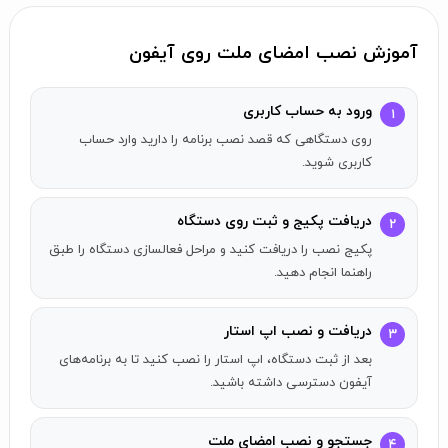
سنتی به حساب می‌آید، از امنیت بالایی نیز برخوردار است و
می‌توانید با خیال راحت از آن استفاده کنید.
آموزش نصب امضای ملت روی آیفون
ویژگی‌های برنامه امضای ملت برای آیفون
ورود به حساب کاربری
۱
اپلیکیشن امضای ملت امکانات متنوعی را ارائه می‌دهد که از
روی دستگاهی که قصد نصب برنامه را دارید وارد حساب
جمله آن‌ها می‌توان به عناوین زیر اشاره کرد:
کاربری شوید.
احراز هویت غیرحضوری با استفاده از هوش مصنوعی برای تطبیق
چهره و هویت
دریافت پکیج و ثبت روی دستگاه
۲
دریافت گواهی امضای دیجیتال قانونی
پکیج نصب را دریافت کنید و مراحل فعالسازی دستگاه را طبق
امضای اسناد بدون نیاز به مراجعه به شعبه
راهنما انجام دهید.
پشتیبانی از رمزنگاری پیشرفته
امکان استفاده از خدمات اضافی مانند رمزنگار ملت
دریافت و نصب اپ استار
۳
بعد از ثبت دستگاه، اپ استار را نصب کنید تا به برنامه‌های
چرا کاربران آیفون به برنامه امضای ملت نیاز
آیفون دسترسی داشته باشید.
دارند؟
کاربران آیفون به دلیل محدودیت‌های اپ استور اپل در خصوص
جستجو و نصب امضای ملت
۴